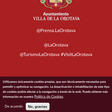
@Prensa.LaOrotava
@LaOrotava
@TurismoLaOrotava #VisitLaOrotava
© 2026 Ayuntamiento de la Villa de La Orotava
Utilizamos únicamente cookies propias, que son técnicamente necesarias para
permitir y optimizar su navegación. La desactivación o inhabilitación de este tipo
de cookies podría afectar a la navegación a través de la web. Puede obtener más
ACCESIBILIDAD
CONDICIONES DE USO
POLÍTICA DE PRIVACIDAD
Política de Cookies
información en nuestra
POLÍTICA DE COOKIES
MAPA DEL SITIO
No, gracias
De acuerdo