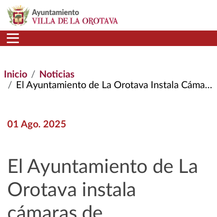
Pasar al contenido principal
Inicio
Noticias
El Ayuntamiento de La Orotava Instala Cámaras de Videovigilancia de Tráfico En Diversos Puntos Clave del Municipio
01 Ago. 2025
El Ayuntamiento de La
Orotava instala
cámaras de