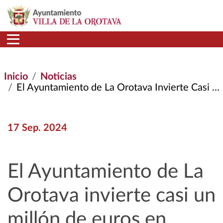
Pasar al contenido principal
Inicio
Noticias
El Ayuntamiento de La Orotava Invierte Casi un Millón de Euros En Obras de Mejora de Los Colegios Públicos
17 Sep. 2024
El Ayuntamiento de La
Orotava invierte casi un
millón de euros en