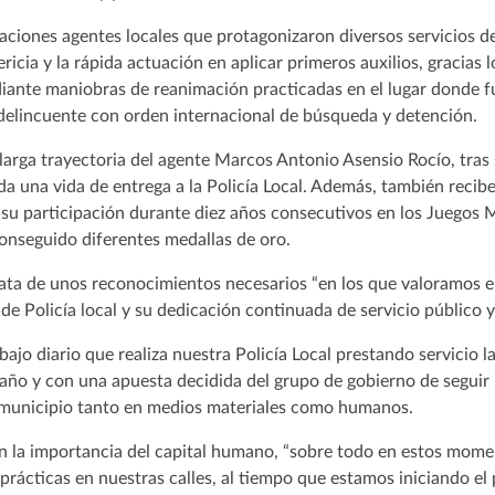
ciones agentes locales que protagonizaron diversos servicios d
ricia y la rápida actuación en aplicar primeros auxilios, gracias l
iante maniobras de reanimación practicadas en el lugar donde fu
n delincuente con orden internacional de búsqueda y detención.
 larga trayectoria del agente Marcos Antonio Asensio Rocío, tras 
 una vida de entrega a la Policía Local. Además, también recibe
su participación durante diez años consecutivos en los Juegos M
onseguido diferentes medallas de oro.
 trata de unos reconocimientos necesarios “en los que valoramos e
de Policía local y su dedicación continuada de servicio público y
bajo diario que realiza nuestra Policía Local prestando servicio l
l año y con una apuesta decidida del grupo de gobierno de segui
l municipio tanto en medios materiales como humanos.
en la importancia del capital humano, “sobre todo en estos mome
prácticas en nuestras calles, al tiempo que estamos iniciando el