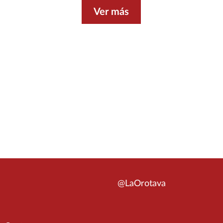
Ver más
@LaOrotava