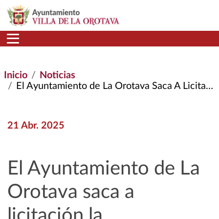
Pasar al contenido principal
Inicio
Noticias
El Ayuntamiento de La Orotava Saca A Licitación La Construcción de un Quiosco Bar En El Parque Poeta Miguel Hernández
21 Abr. 2025
El Ayuntamiento de La
Orotava saca a
licitación la