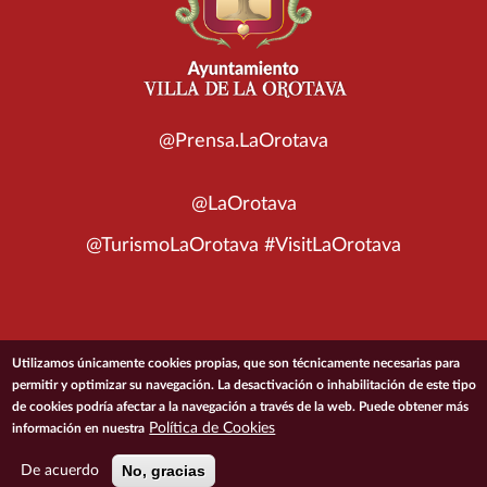
@Prensa.LaOrotava
@LaOrotava
@TurismoLaOrotava #VisitLaOrotava
© 2026 Ayuntamiento de la Villa de La Orotava
Utilizamos únicamente cookies propias, que son técnicamente necesarias para
permitir y optimizar su navegación. La desactivación o inhabilitación de este tipo
de cookies podría afectar a la navegación a través de la web. Puede obtener más
ACCESIBILIDAD
CONDICIONES DE USO
POLÍTICA DE PRIVACIDAD
Política de Cookies
información en nuestra
POLÍTICA DE COOKIES
MAPA DEL SITIO
No, gracias
De acuerdo