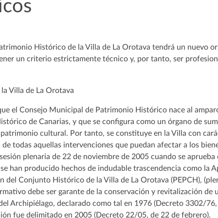
icos
atrimonio Histórico de la Villa de La Orotava tendrá un nuevo 
er un criterio estrictamente técnico y, por tanto, ser profesiona
 que el Consejo Municipal de Patrimonio Histórico nace al ampar
istórico de Canarias, y que se configura como un órgano de sum
patrimonio cultural. Por tanto, se constituye en la Villa con car
 de todas aquellas intervenciones que puedan afectar a los bien
la sesión plenaria de 22 de noviembre de 2005 cuando se aprueba
se han producido hechos de indudable trascendencia como la Ap
ón del Conjunto Histórico de la Villa de La Orotava (PEPCH), (pl
mativo debe ser garante de la conservación y revitalización de 
del Archipiélago, declarado como tal en 1976 (Decreto 3302/76, 
ión fue delimitado en 2005 (Decreto 22/05, de 22 de febrero).