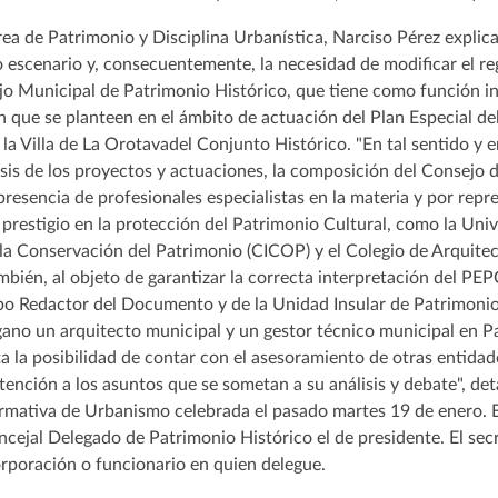
rea de Patrimonio y Disciplina Urbanística, Narciso Pérez explic
escenario y, consecuentemente, la necesidad de modificar el re
o Municipal de Patrimonio Histórico, que tiene como función in
 que se planteen en el ámbito de actuación del Plan Especial de
del Conjunto Histórico. "En tal sentido y e
lisis de los proyectos y actuaciones, la composición del Consej
presencia de profesionales especialistas en la materia y por repr
prestigio en la protección del Patrimonio Cultural, como la Univ
la Conservación del Patrimonio (CICOP) y el Colegio de Arquitec
mbién, al objeto de garantizar la correcta interpretación del PE
po Redactor del Documento y de la Unidad Insular de Patrimonio 
ano un arquitecto municipal y un gestor técnico municipal en Pa
la posibilidad de contar con el asesoramiento de otras entidade
ención a los asuntos que se sometan a su análisis y debate", deta
rmativa de Urbanismo celebrada el pasado martes 19 de enero. El
ncejal Delegado de Patrimonio Histórico el de presidente. El secr
orporación o funcionario en quien delegue.