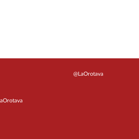
@LaOrotava
aOrotava