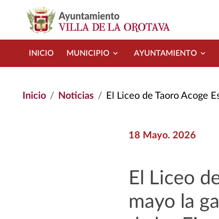
Pasar al contenido principal
INICIO
MUNICIPIO
AYUNTAMIENTO
Inicio
Noticias
El Liceo de Taoro Acoge Este Martes 19 de Mayo
18 Mayo. 2026
El Liceo d
mayo la g