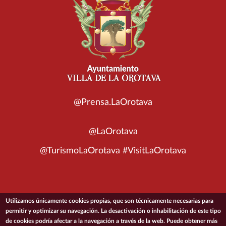
@Prensa.LaOrotava
@LaOrotava
@TurismoLaOrotava #VisitLaOrotava
Utilizamos únicamente cookies propias, que son técnicamente necesarias para
© 2026 Ayuntamiento de la Villa de La Orotava
permitir y optimizar su navegación. La desactivación o inhabilitación de este tipo
de cookies podría afectar a la navegación a través de la web. Puede obtener más