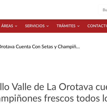
ÁREAS
SERVICIOS
TRÁMITES
CONTACT
nta Con Setas y Champiñones Frescos Todos Los Sábados
llo Valle de La Orotava c
ampiñones frescos todos l