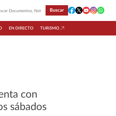
O
EN DIRECTO
TURISMO
uenta con
os sábados