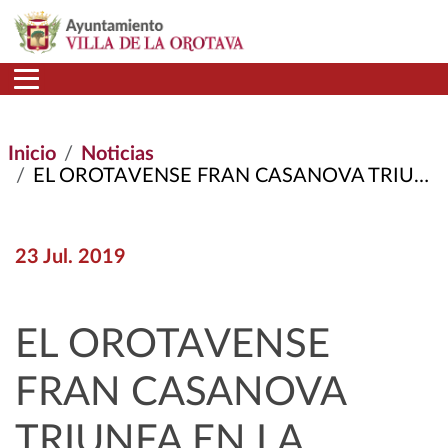
Pasar al contenido principal
Inicio
Noticias
EL OROTAVENSE FRAN CASANOVA TRIUNFA EN LA COMIC-CON DE SAN DIEGO
23 Jul. 2019
EL OROTAVENSE
FRAN CASANOVA
TRIUNFA EN LA