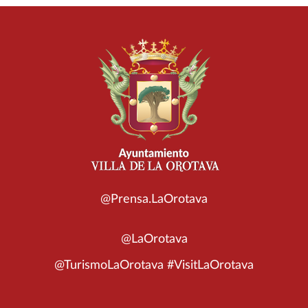
@Prensa.LaOrotava
@LaOrotava
@TurismoLaOrotava #VisitLaOrotava