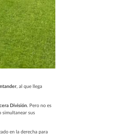
antander
, al que llega
rcera División
. Pero no es
o simultanear sus
zado en la derecha para