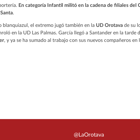
portería.
En categoría Infantil militó en la cadena de filiales del
 Santa
.
o blanquiazul, el extremo jugó también en la
UD Orotava
de su l
nroló en la UD Las Palmas. García llegó a Santander en la tarde 
er
, y ya se ha sumado al trabajo con sus nuevos compañeros en l
@LaOrotava