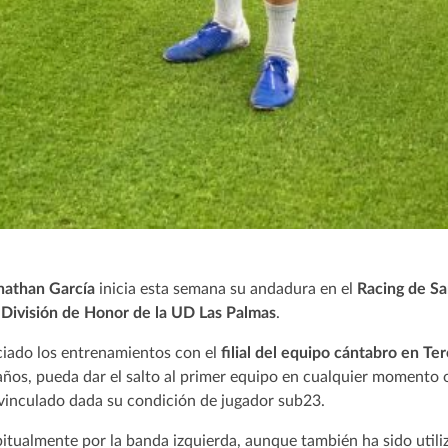
nathan García
inicia esta semana su andadura en el
Racing de S
 División de Honor de la UD Las Palmas
.
iciado los entrenamientos con el
filial del equipo cántabro en Te
años, pueda dar el salto al primer equipo en cualquier momento 
 vinculado dada su condición de jugador sub23.
itualmente por la banda izquierda, aunque también ha sido utili