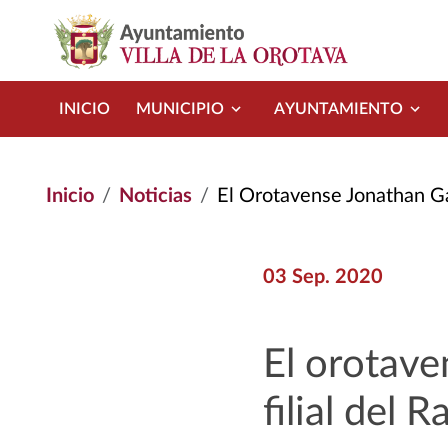
Pasar al contenido principal
INICIO
MUNICIPIO
AYUNTAMIENTO
Inicio
Noticias
El Orotavense Jonathan Gar
03 Sep. 2020
El orotave
filial del R