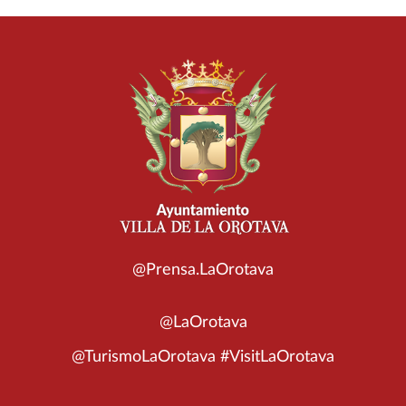
@Prensa.LaOrotava
@LaOrotava
@TurismoLaOrotava #VisitLaOrotava