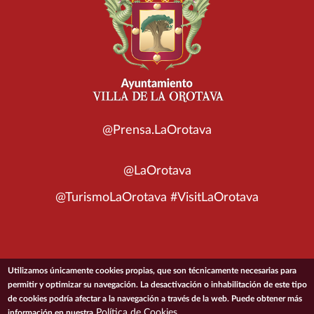
@Prensa.LaOrotava
@LaOrotava
@TurismoLaOrotava #VisitLaOrotava
Utilizamos únicamente cookies propias, que son técnicamente necesarias para
© 2026 Ayuntamiento de la Villa de La Orotava
permitir y optimizar su navegación. La desactivación o inhabilitación de este tipo
de cookies podría afectar a la navegación a través de la web. Puede obtener más
ACCESIBILIDAD
CONDICIONES DE USO
POLÍTICA DE PRIVACIDAD
Política de Cookies
información en nuestra