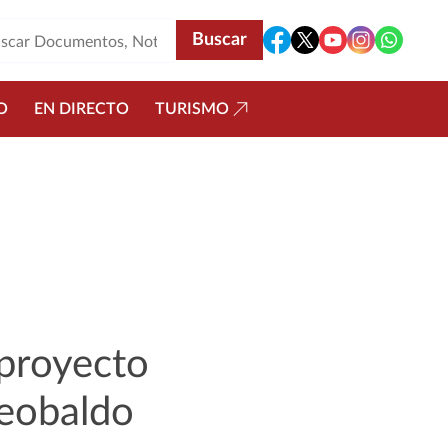
O
EN DIRECTO
TURISMO
 proyecto
Teobaldo