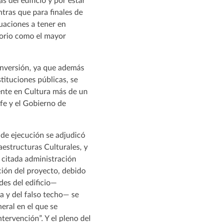
s del edificio y por estar
ntras que para finales de
uaciones a tener en
itorio como el mayor
 inversión, ya que además
tituciones públicas, se
mente en Cultura más de un
fe y el Gobierno de
o de ejecución se adjudicó
aestructuras Culturales, y
la citada administración
cción del proyecto, debido
des del edificio—
a y del falso techo— se
eral en el que se
ntervención”. Y el pleno del