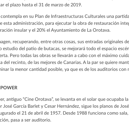
ar el plazo hasta el 31 de marzo de 2019.
 contempla en su Plan de Infraestructuras Culturales una partida
e esta administración, para ejecutar la obra de restauración int
ración insular y el 20% el Ayuntamiento de La Orotava.
magen, recuperando, entre otras cosas, sus entradas originales de
o estudio del patio de butacas, se mejorará todo el espacio escé
bierta. Pero todas las obras se llevarán a cabo con el máximo cui
a del recinto, de las mejores de Canarias. A la par se quiere ma
minar la menor cantidad posible, ya que es de los auditorios co
 POWER
r, antiguo “Cine Orotava”, se levanta en el solar que ocupaba l
por José García Barlet y Cesar Hernández, sigue los planos de Jos
augurado el 21 de abril de 1957. Desde 1988 funciona como sala,
ión, pasa a ser auditorio.