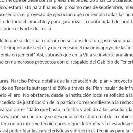
con el que se debe contar previamente debido a las característica
ico, estará listo para finales del próximo mes de septiembre, mie
presentará el proyecto de ejecución que contempla todas las act
ión de todo el inmueble y para garantizar la continuidad del aud
spone el Norte de la isla.
do lo que se destina a cultura no se considera un gasto sino una
 este importante sector y que necesita el máximo apoyo de las ins
nomía en general”. Así, subrayó que en la Villa se invierte anual
se en numerosos proyectos con el respaldo del Cabildo de Teneri
turas, Narciso Pérez, detalla que la redacción del plan y proyect
ldo de Tenerife sufragará el 80% a través del Plan Insular de Infr
rio villero. No obstante, desde la institución local se solicitó a 
oncedido de justificación de la partida correspondiente a la reda
ealizar antes “dado que hasta la fecha, y debido a las peculiarida
ervación, situación…y se desconocía el estado real de la cubiert
tar con un informe técnico previo que determinara el estado gen
así poder fijar las características y directrices técnicas para la i