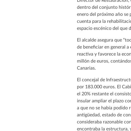
Director de Restauración, 
dentro del conjunto histór
enero del próximo año se 
cuenta para la rehabilitac
espacio escénico del que di
El alcalde asegura que “to
de beneficiar en general a
reactiva y favorece la eco
millón de euros, contándo
Canarias.
El concejal de Infraestruc
por 183.000 euros. El Cabi
el 20% restante el consisto
insular ampliar el plazo c
a que no se había podido r
antigüedad, estado de cons
consideraba razonable con
encontraba la estructura, y 