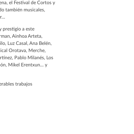
na, el Festival de Cortos y
ndo también musicales,
or…
 prestigio a este
rman, Ainhoa Arteta,
lo, Luz Casal, Ana Belén,
sical Orotava, Merche,
tínez, Pablo Milanés, Los
ón, Mikel Erentxun... y
erables trabajos