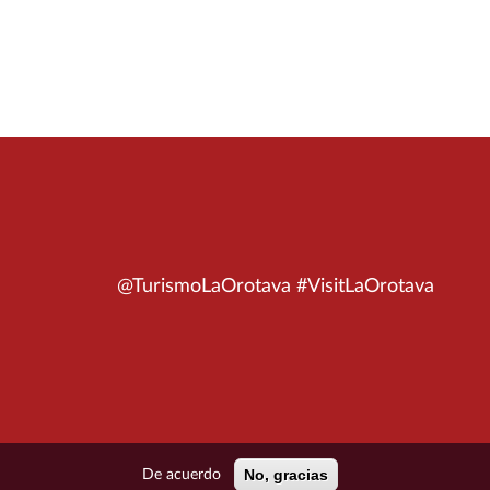
@TurismoLaOrotava #VisitLaOrotava
No, gracias
De acuerdo