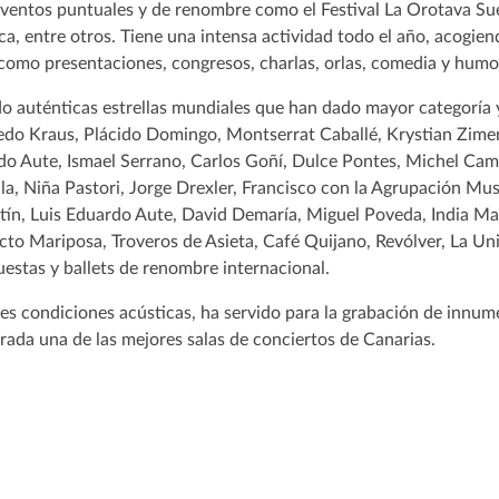
 eventos puntuales y de renombre como el Festival La Orotava Sue
ca, entre otros. Tiene una intensa actividad todo el año, acogie
s como presentaciones, congresos, charlas, orlas, comedia y hum
o auténticas estrellas mundiales que han dado mayor categoría y
edo Kraus, Plácido Domingo, Montserrat Caballé, Krystian Zime
do Aute, Ismael Serrano, Carlos Goñí, Dulce Pontes, Michel Cami
a, Niña Pastori, Jorge Drexler, Francisco con la Agrupación Mu
ín, Luis Eduardo Aute, David Demaría, Miguel Poveda, India Mar
cto Mariposa, Troveros de Asieta, Café Quijano, Revólver, La Uni
stas y ballets de renombre internacional.
es condiciones acústicas, ha servido para la grabación de innum
erada una de las mejores salas de conciertos de Canarias.