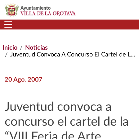
Pasar al contenido principal
Inicio
Noticias
Juventud Convoca A Concurso El Cartel de La “VIII Feria de Arte Joven En La Calle”
20 Ago. 2007
Juventud convoca a
concurso el cartel de la
“VIII Feria de Arte