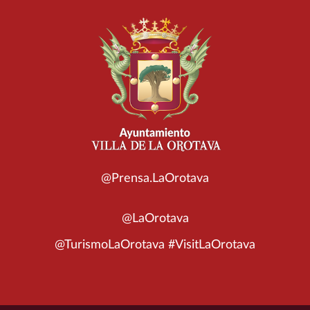
@Prensa.LaOrotava
@LaOrotava
@TurismoLaOrotava #VisitLaOrotava