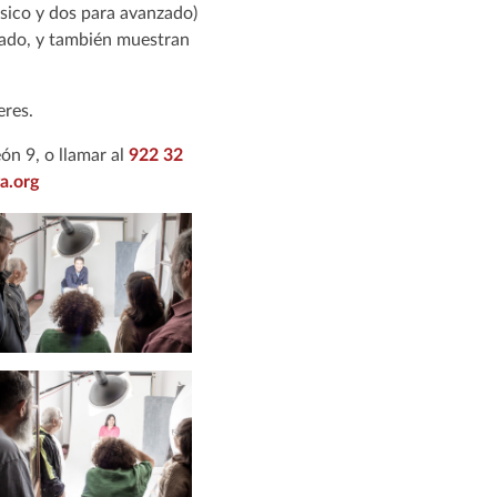
ásico y dos para avanzado)
ficado, y también muestran
eres.
ón 9, o llamar al
922 32
a.org