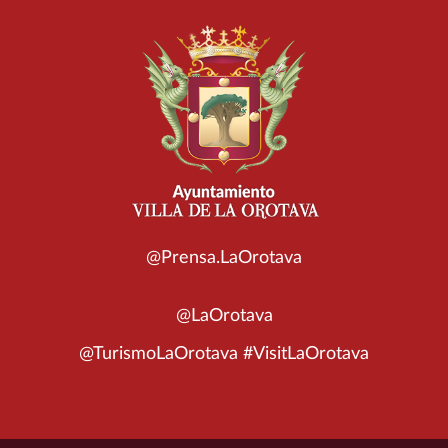
@Prensa.LaOrotava
@LaOrotava
@TurismoLaOrotava #VisitLaOrotava