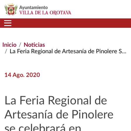
Pasar al contenido principal
Inicio
Noticias
La Feria Regional de Artesanía de Pinolere Se Celebrará En Noviembre Presencial y Virtual
14 Ago. 2020
La Feria Regional de
Artesanía de Pinolere
se celebrará en