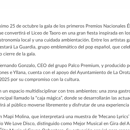
ximo 25 de octubre la gala de los primeros Premios Nacionales É
e convertirá el Liceo de Taoro en una gran fiesta inspirada en l
stronomía local y una cuidada ambientación. Entre los artistas 
 estará La Guardia, grupo emblemático del pop español, que cele
 cierre de la gala.
 Fernando Gonzalo, CEO del grupo Palco Premium, y producido p
ones e Yllana, cuenta con el apoyo del Ayuntamiento de La Orot
 2025 por su compromiso con la cultura.
n un espacio multidisciplinar con tres ambientes: una zona gast
incipal llamado la “caja mágica”, donde se desarrollarán las actua
rá al público moverse libremente y disfrutar de una experiencia
an Mapi Molina, que interpretará una muestra de ‘Mecano Lyrics’
ulo We Love Disco, distinguido como Mejor Musical en Gira del A