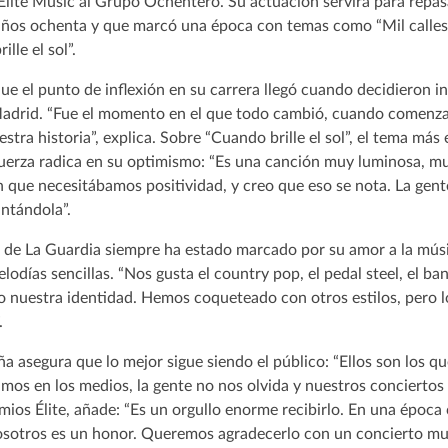
Élite Music al Grupo Ochentero. Su actuación servirá para repas
ños ochenta y que marcó una época con temas como “Mil calles l
ille el sol”.
 el punto de inflexión en su carrera llegó cuando decidieron in
Madrid. “Fue el momento en el que todo cambió, cuando comenza
estra historia”, explica. Sobre “Cuando brille el sol”, el tema má
uerza radica en su optimismo: “Es una canción muy luminosa, mu
que necesitábamos positividad, y creo que eso se nota. La gente
antándola”.
do de La Guardia siempre ha estado marcado por su amor a la mús
elodías sencillas. “Nos gusta el country pop, el pedal steel, el ban
o nuestra identidad. Hemos coqueteado con otros estilos, pero lo
.
a asegura que lo mejor sigue siendo el público: “Ellos son los 
os en los medios, la gente no nos olvida y nuestros conciertos s
ios Élite, añade: “Es un orgullo enorme recibirlo. En una época
nosotros es un honor. Queremos agradecerlo con un concierto muy