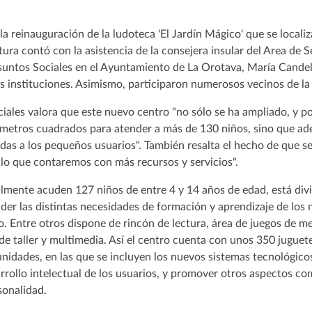
la reinauguración de la ludoteca 'El Jardín Mágico' que se localiz
ura contó con la asistencia de la consejera insular del Area de Se
 Asuntos Sociales en el Ayuntamiento de La Orotava, María Candel
instituciones. Asimismo, participaron numerosos vecinos de la z
iales valora que este nuevo centro "no sólo se ha ampliado, y p
 metros cuadrados para atender a más de 130 niños, sino que a
das a los pequeños usuarios". También resalta el hecho de que se
 lo que contaremos con más recursos y servicios".
almente acuden 127 niños de entre 4 y 14 años de edad, está divi
der las distintas necesidades de formación y aprendizaje de los
. Entre otros dispone de rincón de lectura, área de juegos de m
de taller y multimedia. Así el centro cuenta con unos 350 juguet
nidades, en las que se incluyen los nuevos sistemas tecnológicos
rrollo intelectual de los usuarios, y promover otros aspectos co
sonalidad.