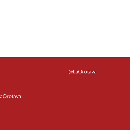
@LaOrotava
aOrotava