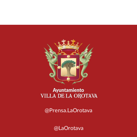
@Prensa.LaOrotava
@LaOrotava