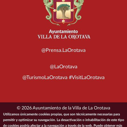
@Prensa.LaOrotava
@LaOrotava
@TurismoLaOrotava #VisitLaOrotava
© 2026 Ayuntamiento de la Villa de La Orotava
Utilizamos únicamente cookies propias, que son técnicamente necesarias para
permitir y optimizar su navegación. La desactivación o inhabilitación de este tipo
ACCESIBILIDAD
CONDICIONES DE USO
POLÍTICA DE PRIVACIDAD
de cookies podría afectar a la navegación a través de la web. Puede obtener más