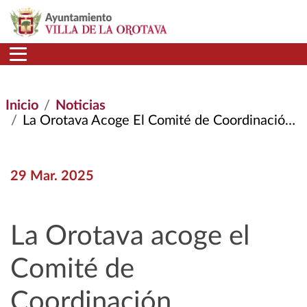
Pasar al contenido principal
Inicio
Noticias
La Orotava Acoge El Comité de Coordinación Internacional de Cittaslow Con Representación de Más de 12 Países y Una Destacada Delegación Española
29 Mar. 2025
La Orotava acoge el
Comité de
Coordinación