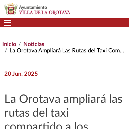
Pasar al contenido principal
Inicio
Noticias
La Orotava Ampliará Las Rutas del Taxi Compartido A Los Barrios de Benijos y Pino Alto
20 Jun. 2025
La Orotava ampliará las
rutas del taxi
compartido a los