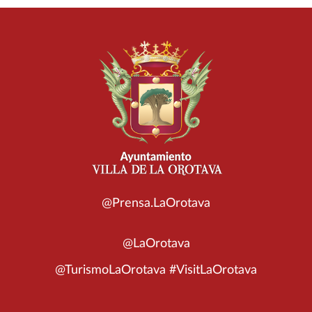
@Prensa.LaOrotava
@LaOrotava
@TurismoLaOrotava #VisitLaOrotava