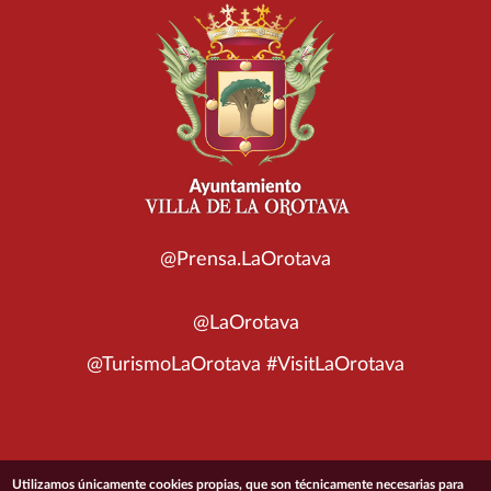
@Prensa.LaOrotava
@LaOrotava
@TurismoLaOrotava #VisitLaOrotava
© 2026 Ayuntamiento de la Villa de La Orotava
Utilizamos únicamente cookies propias, que son técnicamente necesarias para