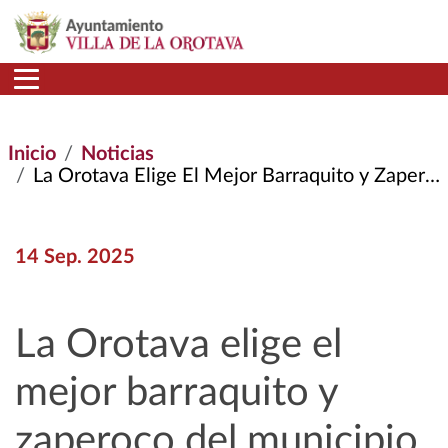
Pasar al contenido principal
Inicio
Noticias
La Orotava Elige El Mejor Barraquito y Zaperoco del Municipio Por Segundo Año Consecutivo
14 Sep. 2025
La Orotava elige el
mejor barraquito y
zaperoco del municipio