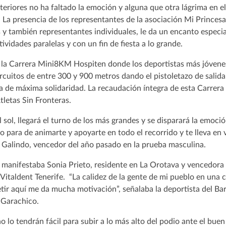
anteriores no ha faltado la emoción y alguna que otra lágrima en e
. La presencia de los representantes de la asociación Mi Princesa 
 y también representantes individuales, le da un encanto especi
vidades paralelas y con un fin de fiesta a lo grande.
la Carrera Mini8KM Hospiten donde los deportistas más jóvene
ircuitos de entre 300 y 900 metros dando el pistoletazo de salida
a de máxima solidaridad. La recaudación íntegra de esta Carre
tletas Sin Fronteras.
l sol, llegará el turno de los más grandes y se disparará la emoci
no para de animarte y apoyarte en todo el recorrido y te lleva en 
Galindo, vencedor del año pasado en la prueba masculina.
 manifestaba Sonia Prieto, residente en La Orotava y vencedora 
taldent Tenerife. “La calidez de la gente de mi pueblo en una c
ir aquí me da mucha motivación”, señalaba la deportista del Bar
n Garachico.
o lo tendrán fácil para subir a lo más alto del podio ante el buen