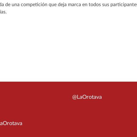
lida de una competición que deja marca en todos sus participant
ías.
@LaOrotava
aOrotava