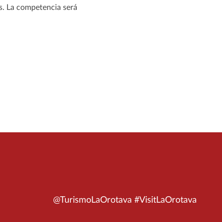
es. La competencia será
@TurismoLaOrotava #VisitLaOrotava