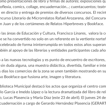
omo presentaciones de libro y firmas de autores; exposiciones que
piroflexia, comics, collage, encuadernación…; cuentacuentos; teatr
 en directo y entrega de premios de diversos concursos. El reci
curso Literario de Microrrelatos Rafael Arozarena, del Concurso
n Juan y de los certámenes de Relatos Hiperbreves y Bookface.
e las áreas de Educación y Cultura, Francisco Linares, valora la c
e se ha convertido no solo en un referente en la vertiente norteñ
a celebrado de forma ininterrumpida en todos estos años supera
ién al apoyo de las librerías y entidades participantes cada año,
a las nuevas tecnologías y es punto de encuentro de escritores,
, sin duda alguna, una muestra didáctica, divertida, familiar e in
s días los comercios de la zona se unen también mostrando en su
so Bookface que fusiona arte, imagen y literatura.
Biblioteca Municipal destacó los actos que organiza el centro com
lo García e Imeldo López o la lectura dramatizada del libro de rel
Lucas Plasencia y María Díaz (este 23 de abril). El jueves 24 de 
 encuadernación a cargo de Gerardo Hernández Plasencia (GERAR