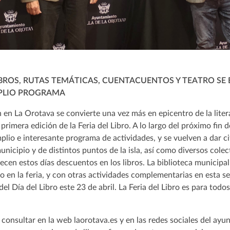
IBROS, RUTAS TEMÁTICAS, CUENTACUENTOS Y TEATRO S
MPLIO PROGRAMA
n en La Orotava se convierte una vez más en epicentro de la litera
primera edición de la Feria del Libro. A lo largo del próximo fin 
amplio e interesante programa de actividades, y se vuelven a dar c
 municipio y de distintos puntos de la isla, así como diversos cole
frecen estos días descuentos en los libros. La biblioteca municipal
o en la feria, y con otras actividades complementarias en esta
el Día del Libro este 23 de abril. La Feria del Libro es para todos
consultar en la web laorotava.es y en las redes sociales del ay