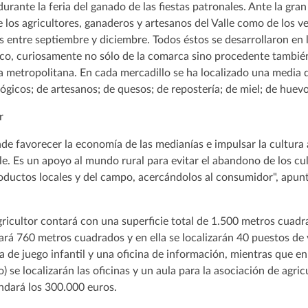
durante la feria del ganado de las fiestas patronales. Ante la gra
 los agricultores, ganaderos y artesanos del Valle como de los ve
s entre septiembre y diciembre. Todos éstos se desarrollaron en l
co, curiosamente no sólo de la comarca sino procedente también
ea metropolitana. En cada mercadillo se ha localizado una media 
gicos; de artesanos; de quesos; de repostería; de miel; de huevos
de favorecer la economía de las medianías e impulsar la cultura 
lle. Es un apoyo al mundo rural para evitar el abandono de los cult
roductos locales y del campo, acercándolos al consumidor", apun
gricultor contará con una superficie total de 1.500 metros cuad
ará 760 metros cuadrados y en ella se localizarán 40 puestos de 
a de juego infantil y una oficina de información, mientras que en
o) se localizarán las oficinas y un aula para la asociación de agri
ndará los 300.000 euros.