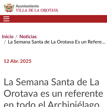
Pasar al contenido principal
Inicio
Noticias
La Semana Santa de La Orotava Es un Referente En Todo El Archipiélago Por Su Arte, Historia, Tradición y Devoción, Que La Hacen Única
12 Abr. 2025
La Semana Santa de La
Orotava es un referente
en todo el Archipiélago