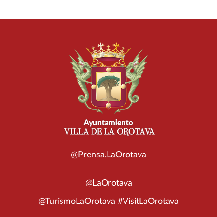
@Prensa.LaOrotava
@LaOrotava
@TurismoLaOrotava #VisitLaOrotava