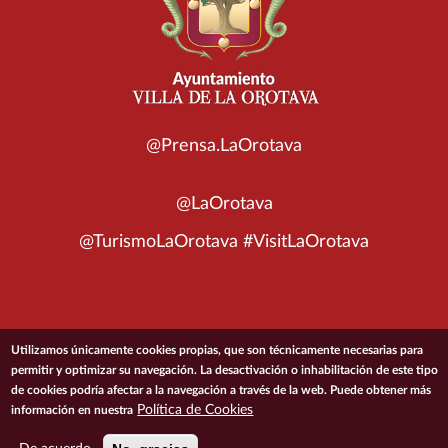
@Prensa.LaOrotava
@LaOrotava
@TurismoLaOrotava #VisitLaOrotava
© 2026 Ayuntamiento de la Villa de La Orotava
Utilizamos únicamente cookies propias, que son técnicamente necesarias para
permitir y optimizar su navegación. La desactivación o inhabilitación de este tipo
de cookies podría afectar a la navegación a través de la web. Puede obtener más
ACCESIBILIDAD
CONDICIONES DE USO
POLÍTICA DE PRIVACIDAD
Política de Cookies
información en nuestra
POLÍTICA DE COOKIES
MAPA DEL SITIO