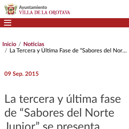
Pasar al contenido principal
Inicio
Noticias
La Tercera y Última Fase de “Sabores del Norte Junior” Se Presenta Cargada de Actividades y Sorpresas
09 Sep. 2015
La tercera y última fase
de “Sabores del Norte
Junior” se presenta