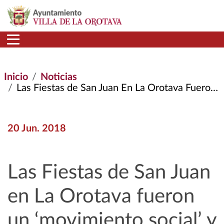
Pasar al contenido principal
Inicio
Noticias
Las Fiestas de San Juan En La Orotava Fueron un ‘movimiento Social’ y Ahora Se Conmemora Su 40 Aniversario
20 Jun. 2018
Las Fiestas de San Juan
en La Orotava fueron
un ‘movimiento social’ y