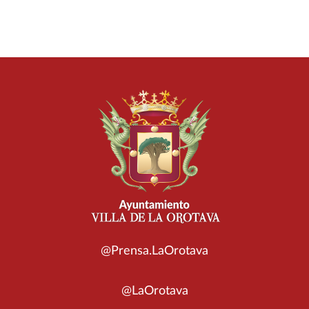
@Prensa.LaOrotava
@LaOrotava