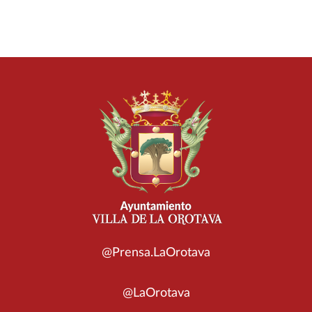
@Prensa.LaOrotava
@LaOrotava