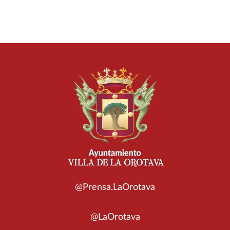
@Prensa.LaOrotava
@LaOrotava