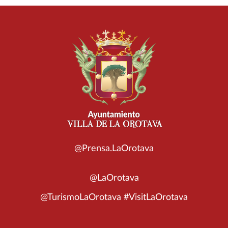
@Prensa.LaOrotava
@LaOrotava
@TurismoLaOrotava #VisitLaOrotava