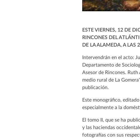
ESTE VIERNES, 12 DE D
RINCONES DEL ATLÁNTIC
DE LA ALAMEDA, A LAS 
Intervendrán en el acto: 
Departamento de Sociologí
Asesor de Rincones. Ruth A
medio rural de La Gomera"e
publicación.
Este monográfico, editado 
especialmente a la doméstic
El tomo II, que se ha publ
y las haciendas occidental
fotografías con sus respect