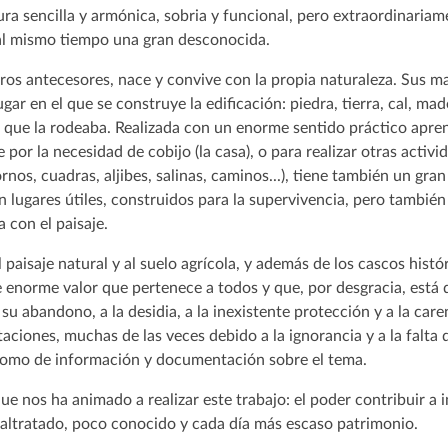
ura sencilla y armónica, sobria y funcional, pero extraordinariam
 al mismo tiempo una gran desconocida.
ros antecesores, nace y convive con la propia naturaleza. Sus ma
r en el que se construye la edificación: piedra, tierra, cal, mader
io que la rodeaba. Realizada con un enorme sentido práctico apre
por la necesidad de cobijo (la casa), o para realizar otras activ
ornos, cuadras, aljibes, salinas, caminos...), tiene también un gr
Son lugares útiles, construidos para la supervivencia, pero tambi
 con el paisaje.
 paisaje natural y al suelo agrícola, y además de los cascos hist
de enorme valor que pertenece a todos y que, por desgracia, está
u abandono, a la desidia, a la inexistente protección y a la caren
itaciones, muchas de las veces debido a la ignorancia y a la falt
como de información y documentación sobre el tema.
que nos ha animado a realizar este trabajo: el poder contribuir a
maltratado, poco conocido y cada día más escaso patrimonio.