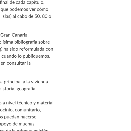
final de cada capítulo,
as que podemos ver cómo
islas) al cabo de 50, 80 o
 Gran Canaria,
lísima bibliografía sobre
g) ha sido reformulada con
á cuando lo publiquemos.
den consultar la
 principal a la vivienda
istoria, geografía,
 a nivel técnico y material
ocinio, comunitario,
os puedan hacerse
l apoyo de muchas
aso de la primera edición