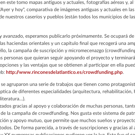
en este tomo mapas antiguos y actuales, fotografías aéreas y, al 
"Ayer y hoy", comparativa de imágenes antiguas y actuales en l
de nuestros caseríos y pueblos (están todos los municipios de las 
muy avanzado, esperamos publicarlo próximamente. Se ocupará de
las haciendas orientales y un capítulo final que recogerá una amp
 ello, la campaña de suscripción y micromecenazgo (crowdfundin
as personas que quieran seguir apoyando el proyecto y terminar
opciones y las ventajas que se obtienen al participar en ella pue
eb:
http://www.rinconesdelatlantico.es/crowdfunding.php
.
, se agruparon una serie de trabajos que tienen como protagonista
óptica de diferentes especialidades (arquitectura, rehabilitación, h
iteratura...).
zados gracias al apoyo y colaboración de muchas personas, tanto
de la campaña de crowdfunding. Nos gusta este sistema de patr
ación y apoyo mutuo, que permite que muchos sueños y proyect
todos. De forma parecida, a través de suscripciones y gracias a
X y XX numerosas publicaciones pudieron ver la luz. Este fue el c