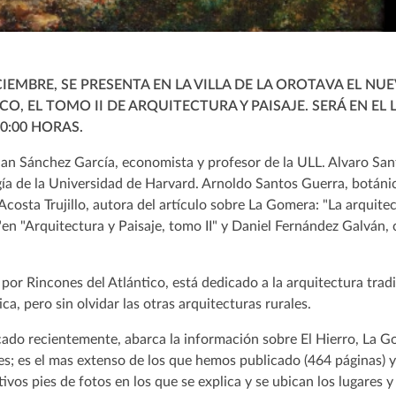
ICIEMBRE, SE PRESENTA EN LA VILLA DE LA OROTAVA EL 
O, EL TOMO II DE ARQUITECTURA Y PAISAJE. SERÁ EN EL 
20:00 HORAS.
Juan Sánchez García, economista y profesor de la ULL. Alvaro Sa
a de la Universidad de Harvard. Arnoldo Santos Guerra, botáni
costa Trujillo, autora del artículo sobre La Gomera: "La arquitec
n "Arquitectura y Paisaje, tomo II" y Daniel Fernández Galván, 
por Rincones del Atlántico, está dedicado a la arquitectura tradi
a, pero sin olvidar las otras arquitecturas rurales.
icado recientemente, abarca la información sobre El Hierro, La G
es; es el mas extenso de los que hemos publicado (464 páginas) y
ivos pies de fotos en los que se explica y se ubican los lugares y