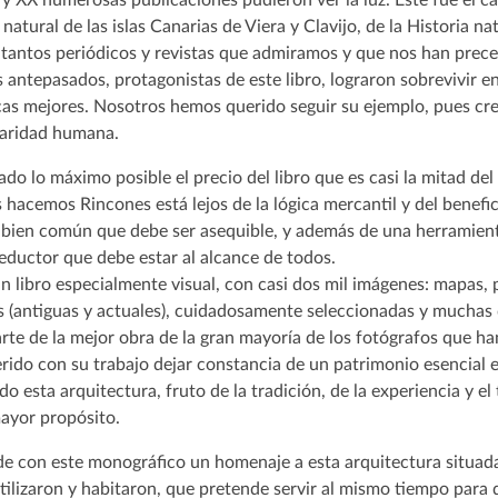
natural de las islas Canarias de Viera y Clavijo, de la Historia nat
 tantos periódicos y revistas que admiramos y que nos han prec
 antepasados, protagonistas de este libro, lograron sobrevivir e
as mejores. Nosotros hemos querido seguir su ejemplo, pues cre
daridad humana.
do lo máximo posible el precio del libro que es casi la mitad del 
es hacemos Rincones está lejos de la lógica mercantil y del benef
n bien común que debe ser asequible, y además de una herramient
eductor que debe estar al alcance de todos.
un libro especialmente visual, con casi dos mil imágenes: mapas, p
s (antiguas y actuales), cuidadosamente seleccionadas y muchas d
te de la mejor obra de la gran mayoría de los fotógrafos que ha
rido con su trabajo dejar constancia de un patrimonio esencial en
o esta arquitectura, fruto de la tradición, de la experiencia y el 
ayor propósito.
nde con este monográfico un homenaje a esta arquitectura situad
tilizaron y habitaron, que pretende servir al mismo tiempo para d