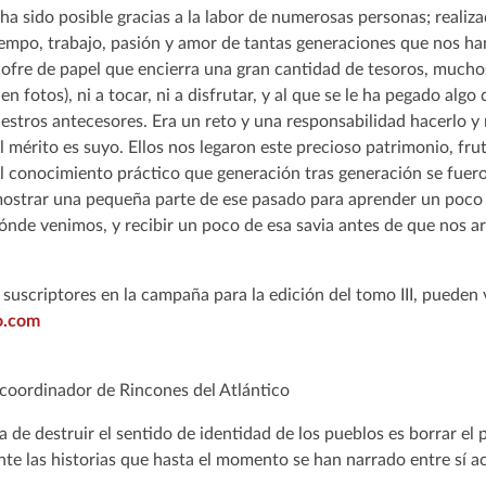
a sido posible gracias a la labor de numerosas personas; realiz
tiempo, trabajo, pasión y amor de tantas generaciones que nos h
ofre de papel que encierra una gran cantidad de tesoros, muchos
n fotos), ni a tocar, ni a disfrutar, y al que se le ha pegado algo
estros antecesores. Era un reto y una responsabilidad hacerlo y
l mérito es suyo. Ellos nos legaron este precioso patrimonio, frut
el conocimiento práctico que generación tras generación se fuer
strar una pequeña parte de ese pasado para aprender un poco d
ónde venimos, y recibir un poco de esa savia antes de que nos a
suscriptores en la campaña para la edición del tomo III, pueden 
o.com
coordinador de Rincones del Atlántico
va de destruir el sentido de identidad de los pueblos es borrar el
e las historias que hasta el momento se han narrado entre sí ac