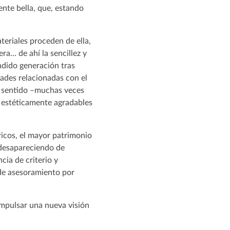
ente bella, que, estando
teriales proceden de ella,
a... de ahí la sencillez y
ndido generación tras
idades relacionadas con el
an sentido –muchas veces
én estéticamente agradables
óricos, el mayor patrimonio
 desapareciendo de
cia de criterio y
a de asesoramiento por
 impulsar una nueva visión