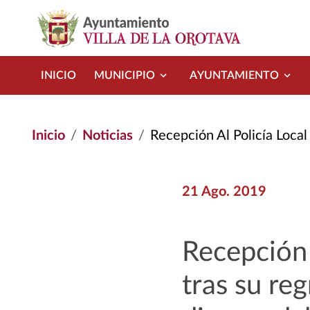
Pasar al contenido principal
INICIO
MUNICIPIO
AYUNTAMIENTO
Inicio
Noticias
Recepción Al Policía Local José Carlos Báe
21 Ago. 2019
Recepción 
tras su re