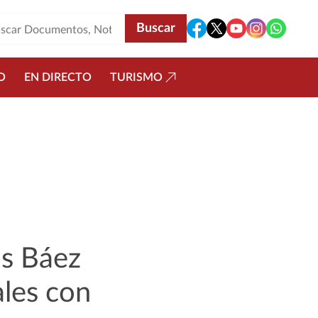
O
EN DIRECTO
TURISMO
os Báez
ales con