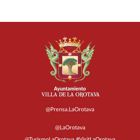
@Prensa.LaOrotava
@LaOrotava
@TurismoLaOrotava #VisitLaOrotava