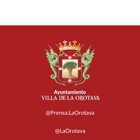
@Prensa.LaOrotava
@LaOrotava