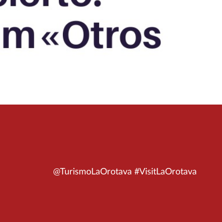
@TurismoLaOrotava #VisitLaOrotava