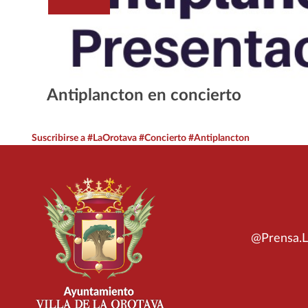
Antiplancton en concierto
Suscribirse a #LaOrotava #Concierto #Antiplancton
@Prensa.L