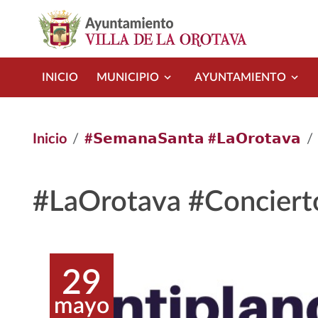
Pasar al contenido principal
INICIO
MUNICIPIO
AYUNTAMIENTO
Inicio
#𝗦𝗲𝗺𝗮𝗻𝗮𝗦𝗮𝗻𝘁𝗮 #𝗟𝗮𝗢𝗿𝗼𝘁𝗮𝘃𝗮
#LaOrotava #Conciert
29
mayo