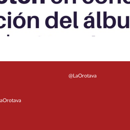
@LaOrotava
aOrotava