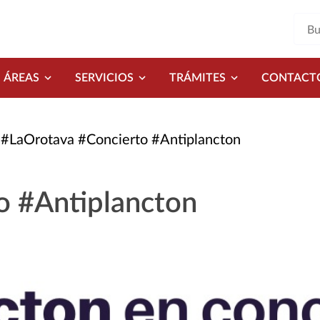
ÁREAS
SERVICIOS
TRÁMITES
CONTACT
#LaOrotava #Concierto #Antiplancton
o #Antiplancton