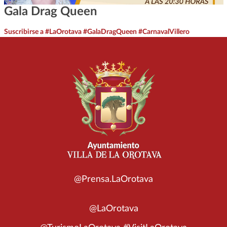
Gala Drag Queen
Suscribirse a #LaOrotava #GalaDragQueen #CarnavalVillero
@Prensa.LaOrotava
@LaOrotava