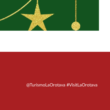
@TurismoLaOrotava #VisitLaOrotava