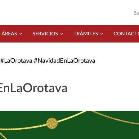
ÁREAS
SERVICIOS
TRÁMITES
CONTACT
#LaOrotava #NavidadEnLaOrotava
EnLaOrotava