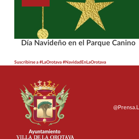
Día Navideño en el Parque Canino
Suscribirse a #LaOrotava #NavidadEnLaOrotava
@Prensa.L