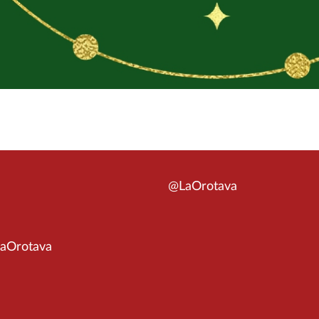
@LaOrotava
aOrotava