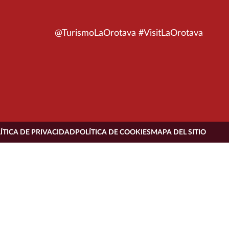
@TurismoLaOrotava #VisitLaOrotava
ÍTICA DE PRIVACIDAD
POLÍTICA DE COOKIES
MAPA DEL SITIO