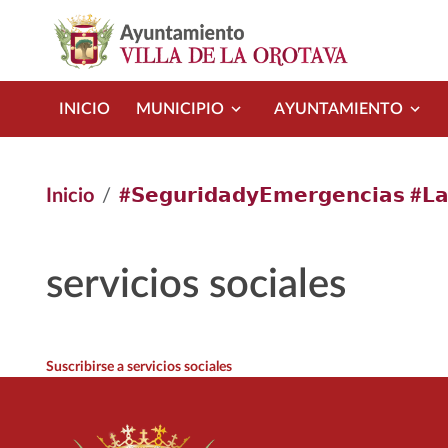
Pasar al contenido principal
INICIO
MUNICIPIO
AYUNTAMIENTO
Inicio
#𝗦𝗲𝗴𝘂𝗿𝗶𝗱𝗮𝗱𝘆𝗘𝗺𝗲𝗿𝗴𝗲𝗻𝗰𝗶𝗮𝘀 #𝗟𝗮
servicios sociales
Suscribirse a servicios sociales