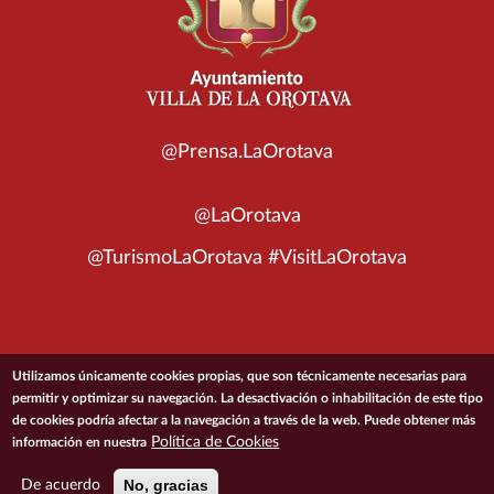
@Prensa.LaOrotava
@LaOrotava
@TurismoLaOrotava #VisitLaOrotava
© 2026 Ayuntamiento de la Villa de La Orotava
Utilizamos únicamente cookies propias, que son técnicamente necesarias para
permitir y optimizar su navegación. La desactivación o inhabilitación de este tipo
de cookies podría afectar a la navegación a través de la web. Puede obtener más
ACCESIBILIDAD
CONDICIONES DE USO
POLÍTICA DE PRIVACIDAD
Política de Cookies
información en nuestra
POLÍTICA DE COOKIES
MAPA DEL SITIO
No, gracias
De acuerdo