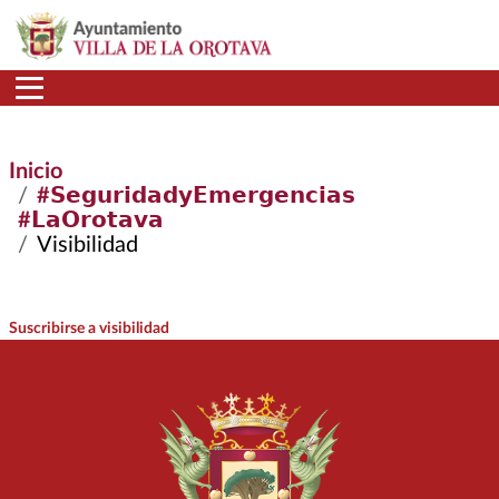
Pasar al contenido principal
Inicio
#𝗦𝗲𝗴𝘂𝗿𝗶𝗱𝗮𝗱𝘆𝗘𝗺𝗲𝗿𝗴𝗲𝗻𝗰𝗶𝗮𝘀
#𝗟𝗮𝗢𝗿𝗼𝘁𝗮𝘃𝗮
Visibilidad
Suscribirse a visibilidad