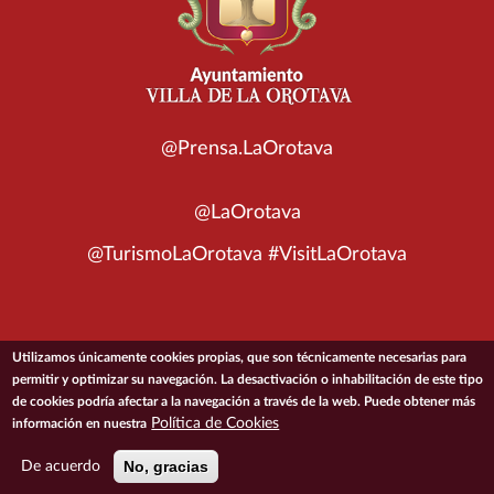
@Prensa.LaOrotava
@LaOrotava
@TurismoLaOrotava #VisitLaOrotava
Utilizamos únicamente cookies propias, que son técnicamente necesarias para
© 2026 Ayuntamiento de la Villa de La Orotava
permitir y optimizar su navegación. La desactivación o inhabilitación de este tipo
de cookies podría afectar a la navegación a través de la web. Puede obtener más
Política de Cookies
información en nuestra
ACCESIBILIDAD
CONDICIONES DE USO
POLÍTICA DE PRIVACIDAD
POLÍTICA DE COOKIES
MAPA DEL SITIO
No, gracias
De acuerdo