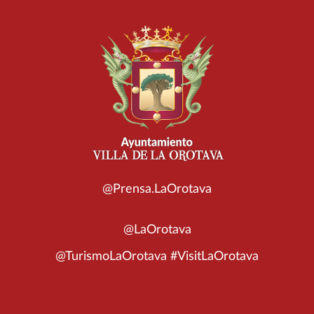
@Prensa.LaOrotava
@LaOrotava
@TurismoLaOrotava #VisitLaOrotava