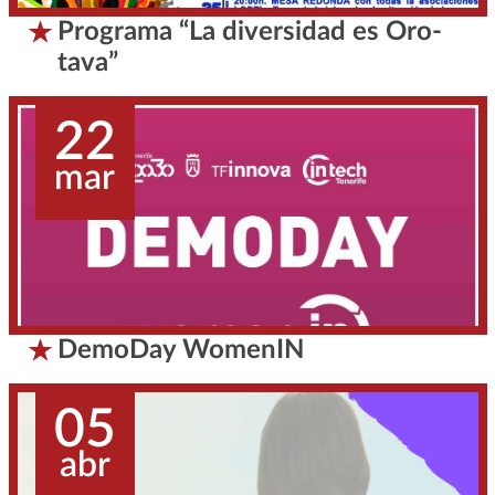
Programa “La diversidad es Oro-
tava”
22
mar
DemoDay WomenIN
05
abr