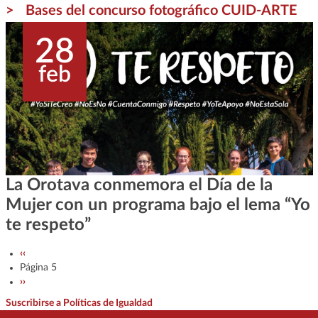
Bases del concurso fotográfico CUID-ARTE
28
feb
La Orotava conmemora el Día de la
Mujer con un programa bajo el lema “Yo
te respeto”
Paginación
Página anterior
‹‹
Página 5
Siguiente página
››
Suscribirse a Políticas de Igualdad