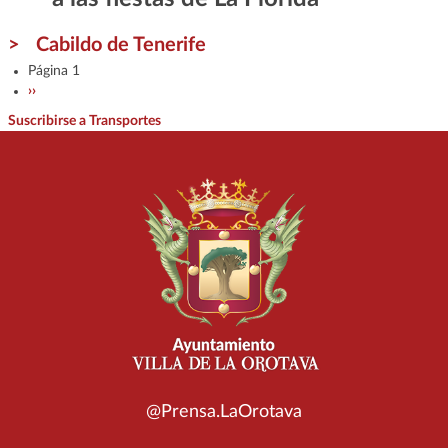
Cabildo de Tenerife
Paginación
Página 1
Siguiente página
››
Suscribirse a Transportes
@Prensa.LaOrotava