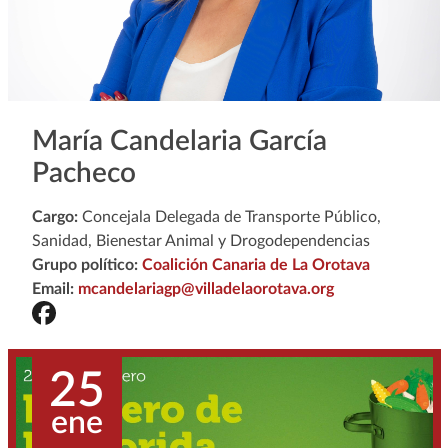
María Candelaria García
Pacheco
Cargo:
Concejala Delegada de Transporte Público,
Sanidad, Bienestar Animal y Drogodependencias
Grupo político:
Coalición Canaria de La Orotava
Email:
mcandelariagp@villadelaorotava.org
25
ene