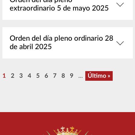
Orden del día pleno
extraordinario 5 de mayo 2025
Orden del día pleno ordinario 28
de abril 2025
Paginación
Página
Página
Página
Página
Página
Página
Página
Página
Página
Última página
1
2
3
4
5
6
7
8
9
...
Último »