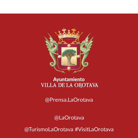
@Prensa.LaOrotava
@LaOrotava
@TurismoLaOrotava #VisitLaOrotava