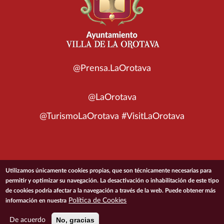
@Prensa.LaOrotava
@LaOrotava
@TurismoLaOrotava #VisitLaOrotava
© 2026 Ayuntamiento de la Villa de La Orotava
Utilizamos únicamente cookies propias, que son técnicamente necesarias para
permitir y optimizar su navegación. La desactivación o inhabilitación de este tipo
de cookies podría afectar a la navegación a través de la web. Puede obtener más
ACCESIBILIDAD
CONDICIONES DE USO
POLÍTICA DE PRIVACIDAD
Política de Cookies
información en nuestra
POLÍTICA DE COOKIES
MAPA DEL SITIO
No, gracias
De acuerdo