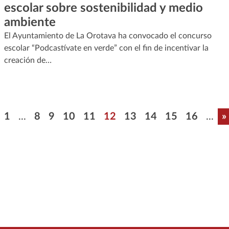
escolar sobre sostenibilidad y medio
ambiente
El Ayuntamiento de La Orotava ha convocado el concurso
escolar “Podcastívate en verde” con el fin de incentivar la
creación de…
Paginación
Primera página
Página
Página
Página
Página
Página
Página
Página
Página
Página
Ú
1
...
8
9
10
11
12
13
14
15
16
...
»