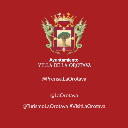
@Prensa.LaOrotava
@LaOrotava
@TurismoLaOrotava #VisitLaOrotava