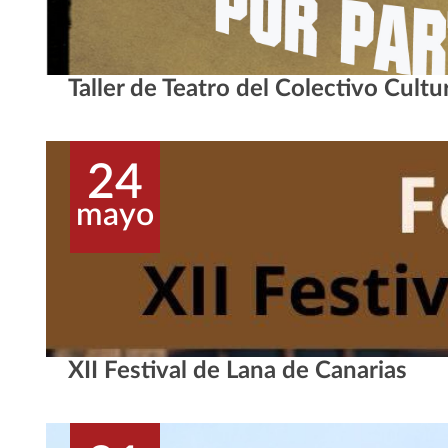
Taller de Teatro del Colectivo Cultu
24
mayo
XII Festival de Lana de Canarias