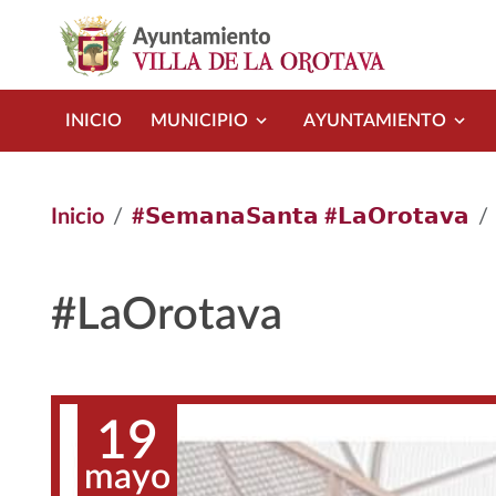
Pasar al contenido principal
INICIO
MUNICIPIO
AYUNTAMIENTO
Inicio
#𝗦𝗲𝗺𝗮𝗻𝗮𝗦𝗮𝗻𝘁𝗮 #𝗟𝗮𝗢𝗿𝗼𝘁𝗮𝘃𝗮
#LaOrotava
19
mayo