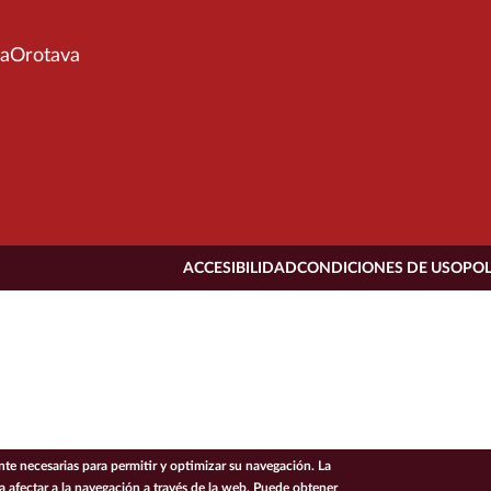
aOrotava
ACCESIBILIDAD
CONDICIONES DE USO
POL
e necesarias para permitir y optimizar su navegación. La
ía afectar a la navegación a través de la web. Puede obtener