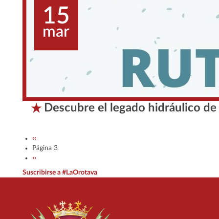
15
mar
Descubre el legado hidráulico de
Paginación
Página anterior
‹‹
Página 3
Siguiente página
››
Suscribirse a #LaOrotava