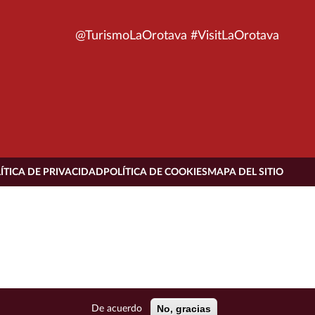
@TurismoLaOrotava #VisitLaOrotava
ÍTICA DE PRIVACIDAD
POLÍTICA DE COOKIES
MAPA DEL SITIO
No, gracias
De acuerdo