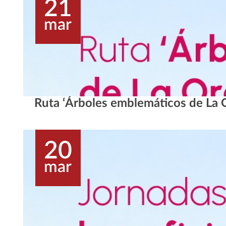
21
mar
Ruta ‘Árboles emblemáticos de La 
20
mar