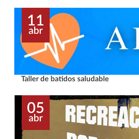
11
abr
Taller de batidos saludable
05
abr