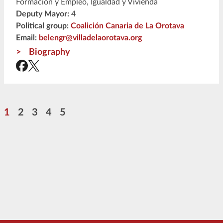
Formación y Empleo, Igualdad y Vivienda
Deputy Mayor:
4
Political group:
Coalición Canaria de La Orotava
Email:
belengr@villadelaorotava.org
Biography
Pagination
Page
Page
Page
Page
Page
1
2
3
4
5