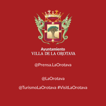
@Prensa.LaOrotava
@LaOrotava
@TurismoLaOrotava #VisitLaOrotava